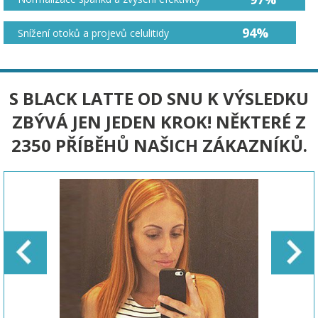
94%
Snížení otoků a projevů celulitidy
S BLACK LATTE OD SNU K VÝSLEDKU
ZBÝVÁ JEN JEDEN KROK! NĚKTERÉ Z
2350 PŘÍBĚHŮ NAŠICH ZÁKAZNÍKŮ.