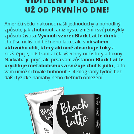
UŽ OD PRVNÍHO DNE!
Američtí vědci nakonec našli jednoduchý a pohodlný
způsob, jak zhubnout, aniž byste změnili svůj obvyklý
způsob života.
Vyvinuli vzorec Black Latte drink
,
chuť se neliší od běžného latte, ale s
obsahem
aktivního uhlí, který aktivně absorbuje tuky
a
rozštěpí je, odstraní z těla všechny nečistoty a toxiny.
Nadváha je pryč, ale prsa vám zůstanou.
Black Latte
urychluje metabolismus a snižuje chuť k jídlu
, a to
vám umožní trvale hubnout 3-4 kilogramy týdně bez
další fyzické námahy nebo dietních omezení.