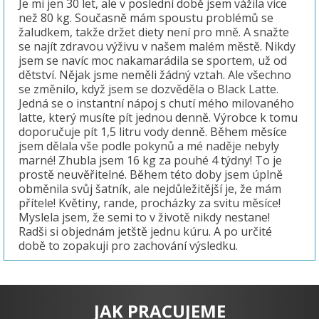
Je mi jen 30 let, ale v poslední době jsem vážila více
než 80 kg. Současně mám spoustu problémů se
žaludkem, takže držet diety není pro mně. A snažte
se najít zdravou výživu v našem malém městě. Nikdy
jsem se navíc moc nakamarádila se sportem, už od
dětství. Nějak jsme neměli žádný vztah. Ale všechno
se změnilo, když jsem se dozvěděla o Black Latte.
Jedná se o instantní nápoj s chutí mého milovaného
latte, který musíte pít jednou denně. Výrobce k tomu
doporučuje pít 1,5 litru vody denně. Během měsíce
jsem dělala vše podle pokynů a mé naděje nebyly
marné! Zhubla jsem 16 kg za pouhé 4 týdny! To je
prostě neuvěřitelné. Během této doby jsem úplně
obměnila svůj šatník, ale nejdůležitější je, že mám
přítele! Květiny, rande, procházky za svitu měsíce!
Myslela jsem, že semi to v životě nikdy nestane!
Radši si objednám jetště jednu kúru. A po určité
době to zopakuji pro zachování výsledku.
JAK PRACUJEME