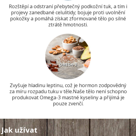
Rozštěpí a odstraní přebytečný podkožní tuk, a tím i
projevy zanedbané celulitidy; bojuje proti uvolnění
pokožky a pomáhá získat zformované tělo po silné
ztrátě hmotnosti.
OMEGA-3
Zvyšuje hladinu leptinu, což je hormon zodpovědný
za míru rozpadu tuku v těle.Naše tělo není schopno
produkovat Omega-3 mastné kyseliny a přijímá je
pouze zvenčí.
Jak užívat