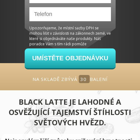
Upozorňujeme, že místní sazby DPH se
mohou lišit v závislosti na zákonnech země, ve
které si objednáváte naše produkty. Náš
poradce Vám s tím rádi pomůže
UMÍSTĚTE OBJEDNÁVKU
NA SKLADĚ ZBÝVÁ
30
BALENÍ
BLACK LATTE JE LAHODNÉ A
OSVĚŽUJÍCÍ TAJEMSTVÍ ŠTÍHLOSTI
SVĚTOVÝCH HVĚZD.