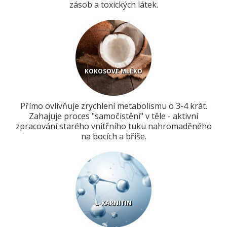
zásob a toxických látek.
KOKOSOVÉ MLÉKO
Přímo ovlivňuje zrychlení metabolismu o 3-4 krát.
Zahajuje proces "samočistění" v těle - aktivní
zpracování starého vnitřního tuku nahromaděného
na bocích a břiše.
L-KARNITIN