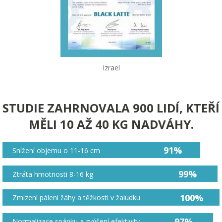
Izrael
STUDIE ZAHRNOVALA 900 LIDÍ, KTEŘÍ
MĚLI 10 AŽ 40 KG NADVÁHY.
91%
Snížení objemu o 11-16 cm
99%
Ztráta hmotnosti 8-16 kg
100%
Zmizení pálení žáhy a těžkosti v žaludku
97%
Normalizace spánku a zvýšení efektivity